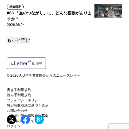
読者限定
#63 「血のつながり」に、どんな役割がありま
すか？
2026.06.24
もっと読む
読者限定
#62 「夫と家族を作りたい」――迷い続けた先
で見つけた奇跡の家族
2026.06.10
読者限定
© 2026 AID当事者支援会からのニュースレター
＃60 理解させなきゃ！ を手放した日
2026.05.13
書き手利用規約
読み手利用規約
読者限定
プライバシーポリシー
#59 「提供精子だとイジメられる」って本当で
特定商取引法に基づく表示
お問い合わせ
すか？
コラボ企業・掲載媒体募集
2026.04.22
代理店の方はこちら
ログイン